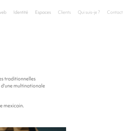
 web
Identité
Espaces
Clients
Qui suis-je ?
Contact
s traditionnelles
x d'une multinationale
re mexicain.