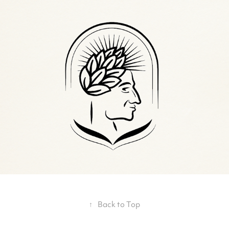
De Natura Rerum
2020
↑
Back to Top