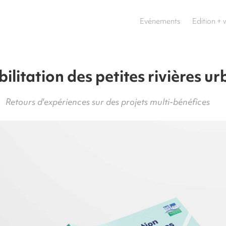
Evénements
Edition +
ilitation des petites rivières ur
Retours d'expériences sur des projets multi-bénéfices