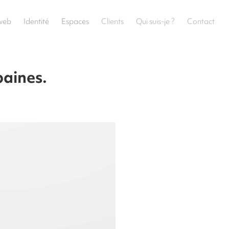
 web
Identité
Espaces
Clients
Qui suis-je ?
Contact
baines.